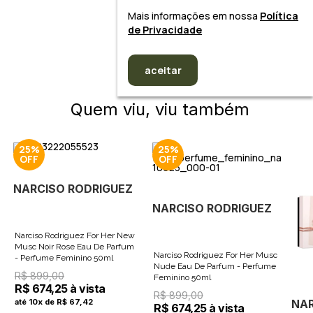
Mais informações em nossa
Política
de Privacidade
aceitar
Quem viu, viu também
25%
25%
NARCISO RODRIGUEZ
NARCISO RODRIGUEZ
Narciso Rodriguez For Her New
Musc Noir Rose Eau De Parfum
Narciso Rodriguez For Her Musc
- Perfume Feminino 50ml
Nude Eau De Parfum - Perfume
R$ 899,00
Feminino 50ml
R$ 674,25 à vista
R$ 899,00
NAR
até 10x de R$ 67,42
R$ 674,25 à vista