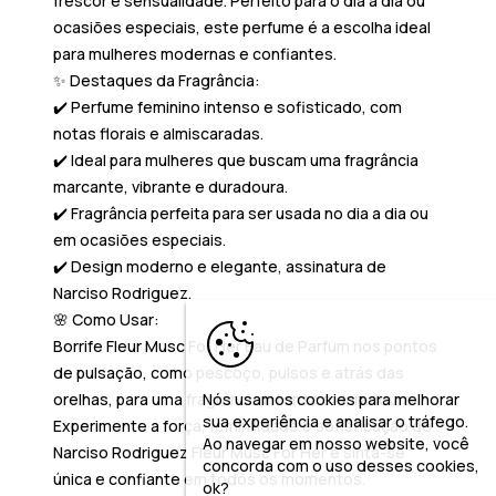
frescor e sensualidade. Perfeito para o dia a dia ou
ocasiões especiais, este perfume é a escolha ideal
para mulheres modernas e confiantes.
✨
Destaques da Fragrância:
✔️ Perfume feminino intenso e sofisticado, com
notas florais e almiscaradas.
✔️ Ideal para mulheres que buscam uma fragrância
marcante, vibrante e duradoura.
✔️ Fragrância perfeita para ser usada no dia a dia ou
em ocasiões especiais.
✔️ Design moderno e elegante, assinatura de
Narciso Rodriguez.
🌸
Como Usar:
Borrife
Fleur Musc For Her Eau de Parfum
nos pontos
de pulsação, como pescoço, pulsos e atrás das
orelhas, para uma fragrância intensa e duradoura.
Nós usamos cookies para melhorar
sua experiência e analisar o tráfego.
Experimente a força, feminilidade e sofisticação de
Ao navegar em nosso website, você
Narciso Rodriguez Fleur Musc For Her e sinta-se
concorda com o uso desses cookies,
única e confiante em todos os momentos.
ok?