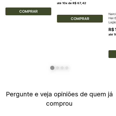
até 10x de R$ 67,42
COMPRAR
Narci
COMPRAR
Her 
Loção
Size
R$ 
até 1
Pergunte e veja opiniões de quem já
comprou