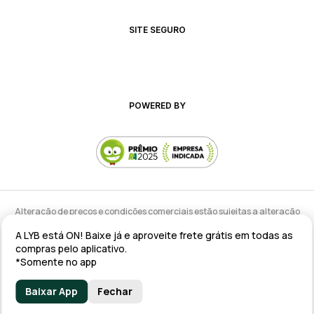
SITE SEGURO
POWERED BY
Alteração de preços e condições comerciais estão sujeitas a alteração
sem aviso prévio.
A LYB está ON! Baixe já e aproveite frete grátis em todas as
lyb @ 2025 - Av. Talma Rodrigues Ribeiro, 147 - Galpão 02 MOD
compras pelo aplicativo.
A/B/C/D/E, Sala 09 Serra - ES CEP: 29173-795 - CNPJ: 43.008.535/0001-11
*Somente no app
Baixar App
Fechar