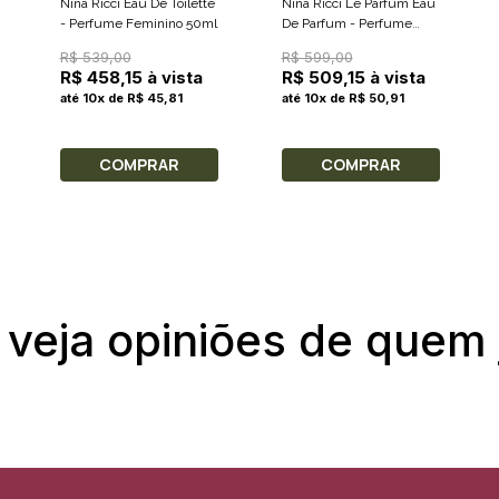
Nina Ricci Eau De Toilette
Nina Ricci Le Parfum Eau
- Perfume Feminino 50ml
De Parfum - Perfume
Feminino 50ml
R$ 539,00
R$ 599,00
R$ 458,15 à vista
R$ 509,15 à vista
até 10x de R$ 45,81
até 10x de R$ 50,91
COMPRAR
COMPRAR
 veja opiniões de quem