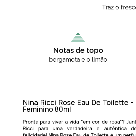
Traz o fresc
Notas de topo
bergamota e o limão
Nina Ricci Rose Eau De Toilette 
Feminino 80ml
Pronta para viver a vida “em cor de rosa"? Ju
Ricci
para uma verdadeira e autêntica de
felicidade!
Nina Rose Eau de Toilette
é um perfu