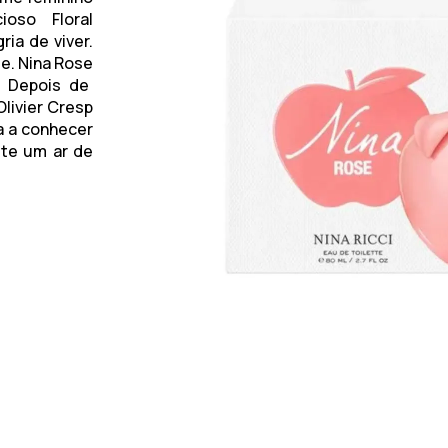
ioso Floral
ia de viver.
de.
Nina Rose
. Depois de
livier Cresp
da a conhecer
ite um ar de