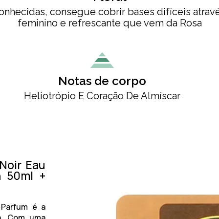
nhecidas, consegue cobrir bases difíceis atra
feminino e refrescante que vem da Rosa
Notas de corpo
Heliotrópio E Coração De Almíscar
Noir Eau
n 50ml +
 Parfum
é a
na. Com uma