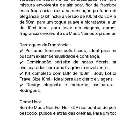
mistura envolvente de almíscar, flor de frambo
essa fragrância traz uma sensação profunda d
elegância. O kit inclui a versão de 100ml do EDP, 
de 50ml para um toque suave e hidratante, e u
de 10ml ideal para levar em viagens, garan
fragrância envolvente de
Musc Noir
esteja sempr
Destaques da Fragrância:
✔️ Perfume feminino sofisticado, ideal para 
buscam exalar sensualidade e confiança.
✔️ Combinação perfeita de notas florais, 
almiscaradas para uma fragrância envolvente.
✔️ Kit completo com EDP de 100ml, Body Lotio
Travel Size 10ml – ideal para uso diário e viagens.
✔️ Design elegante e moderno, assinatura
Rodriguez.
Como Usar:
Borrife
Musc Noir For Her EDP
nos pontos de pul
pescoço, pulsos e atrás das orelhas. Para um to