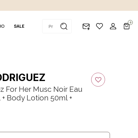
0
HO
SALE
ODRIGUEZ
z For Her Musc Noir Eau
+ Body Lotion 50ml +