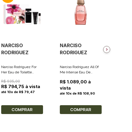
NARCISO
NARCISO
NARC
RODRIGUEZ
RODRIGUEZ
RODR
Narciso Rodriguez For
Narciso Rodriguez All Of
Narciso 
Her Eau de Toilette
Me Intense Eau De
Him Ble
Coffret 100ml + Loção
Parfum - Perfume
Perfume
R$ 935,00
R$ 1.06
R$ 1.089,00 à
Corporal 50ml + Travel
Feminino 90ml
100ml
R$ 794,75 à vista
R$ 63
vista
Size 10ml
até 10x de R$ 79,47
até 10x
até 10x de R$ 108,90
COMPRAR
COMPRAR
C