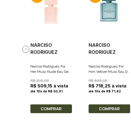
NARCISO
NARCISO
RODRIGUEZ
RODRIGUEZ
Narciso Rodriguez For
Narciso Rodriguez For
Her Musc Nude Eau De
Him Vetiver Musc Eau De
Parfum - Perfume
Toilette - Perfume
R$ 599,00
R$ 845,00
Feminino 30ml
Masculino 100ml
R$ 509,15 à vista
R$ 718,25 à vista
até 10x de R$ 50,91
até 10x de R$ 71,82
COMPRAR
COMPRAR