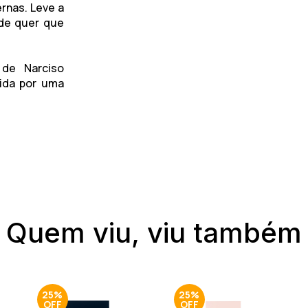
rnas. Leve a
de quer que
 de Narciso
vida por uma
Quem viu, viu também
25%
25%