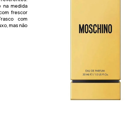
e na medida
 com frescor
Frasco com
uxo, mas não