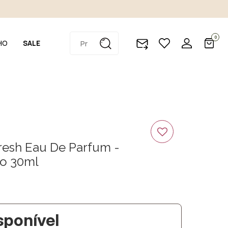
0
HO
SALE
resh Eau De Parfum -
o 30ml