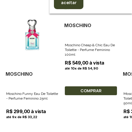
aceitar
MOSCHINO
Moschino Cheap & Chic Eau De
Toilette - Perfume Feminino
100ml
R$ 549,00 à vista
até 10x de R$ 54,90
MOSCHINO
MO
COMPRAR
Moschino Funny Eau De Toilette
Mosc
- Perfume Feminino 25ml
Toile
50ml
R$ 299,00 à vista
R$ 
até 9x de R$ 33,22
até 