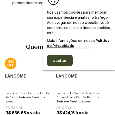
personalidade única.
Nós usamos cookies para melhorar
sua experiência e analisar o tráfego.
Ao navegar em nosso website, você
concorda com o uso desses cookies,
ok?
Mais informações em nossa
Política
de Privacidade
Quem viu, viu também
aceitar
15%
15%
LANCÔME
LANCÔME
Lancôme Tresor Femme Eau De
Lancôme La Vie Est Belle Rose
Parfum - Perfume Feminino
Extraordinaire Eau De Parfum -
30ml
Perfume Feminino 30ml
R$ 749,00
R$ 499,00
R$ 636,65 à vista
R$ 424,15 à vista