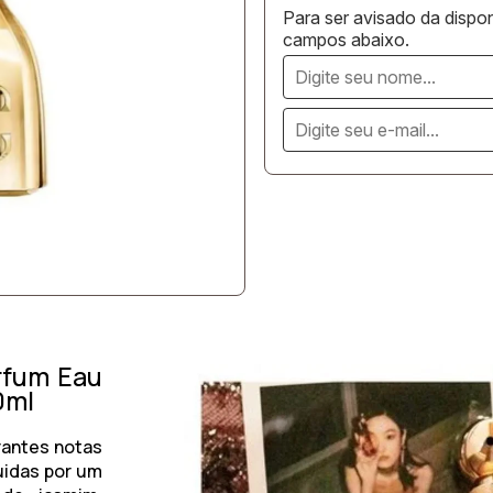
Para ser avisado da dispon
campos abaixo.
rfum Eau
0ml
orantes notas
uidas por um