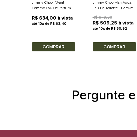
Jimmy Choo I Want
Jimmy Choo Man Aqua
Femme Eau De Parfum -
Eau De Toilette - Perfume
Perfume Feminino 40ml
Masculino 50ml
R$ 679,00
R$ 634,00 à vista
R$ 509,25 à vista
até 10x de R$ 63,40
até 10x de R$ 50,92
COMPRAR
COMPRAR
Pergunte e