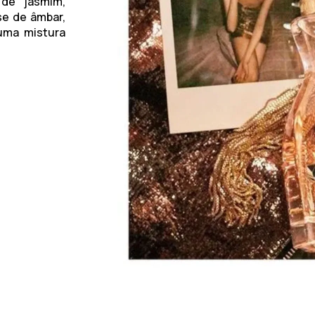
de jasmim,
se de âmbar,
uma mistura