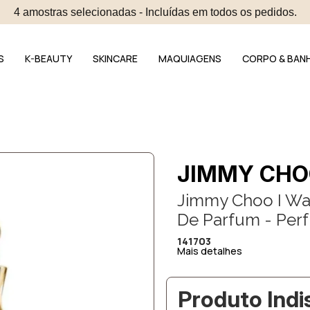
4 amostras selecionadas - Incluídas em todos os pedidos.
S
K-BEAUTY
SKINCARE
MAQUIAGENS
CORPO & BAN
JIMMY CH
Jimmy Choo I W
De Parfum - Per
141703
Mais detalhes