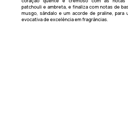
coração quente e cremoso com as notas 
patchouli e ambreta, e finaliza com notas de ba
musgo, sândalo e um acorde de praline, para 
evocativa de excelência em fragrâncias.