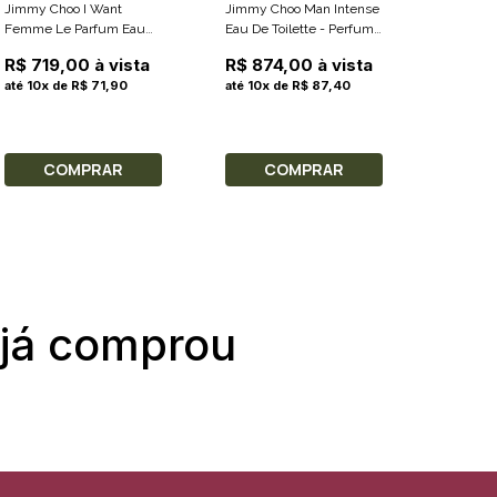
Jimmy Choo I Want
Jimmy Choo Man Intense
Femme Le Parfum Eau
Eau De Toilette - Perfume
De Parfum - Perfume
Masculino 100ml
R$ 719,00 à vista
R$ 874,00 à vista
Feminino 40ml
até 10x de R$ 71,90
até 10x de R$ 87,40
COMPRAR
COMPRAR
 já comprou