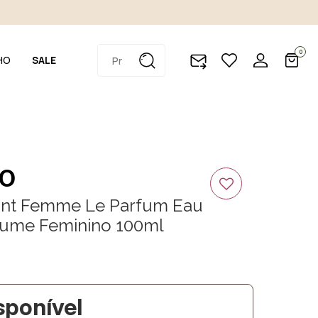
0
HO
SALE
OO
ant Femme Le Parfum Eau
fume Feminino 100ml