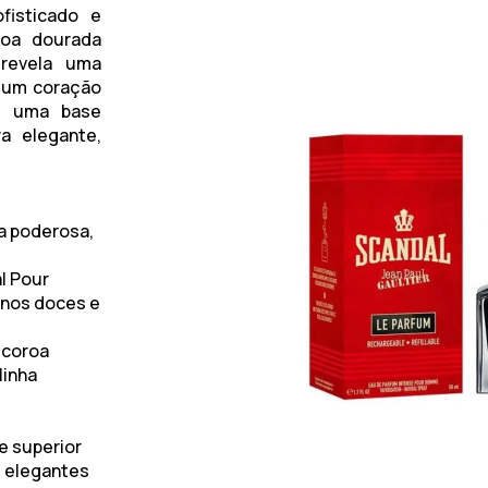
isticado e
roa dourada
 revela uma
a um coração
em uma base
a elegante,
 poderosa,
l Pour
enos doces e
 coroa
linha
e superior
s elegantes