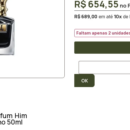
R$ 654,55
R$ 689,00
10
x
Faltam apenas 2 unidades
rfum Him
no 50ml