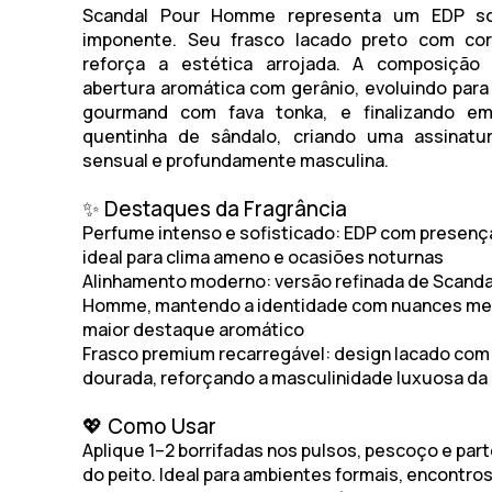
Scandal Pour Homme
representa um EDP sof
imponente. Seu frasco lacado preto com co
reforça a estética arrojada. A composição
abertura aromática com
gerânio
, evoluindo par
gourmand com
fava tonka
, e finalizando 
quentinha de
sândalo
, criando uma assinatur
sensual e profundamente masculina.
✨ Destaques da Fragrância
Perfume intenso e sofisticado:
EDP com presença
ideal para clima ameno e ocasiões noturnas
Alinhamento moderno:
versão refinada de
Scanda
Homme
, mantendo a identidade com nuances m
maior destaque aromático
Frasco premium recarregável:
design lacado com
dourada, reforçando a masculinidade luxuosa da 
💖 Como Usar
Aplique 1–2 borrifadas nos pulsos, pescoço e part
do peito. Ideal para ambientes formais, encontro