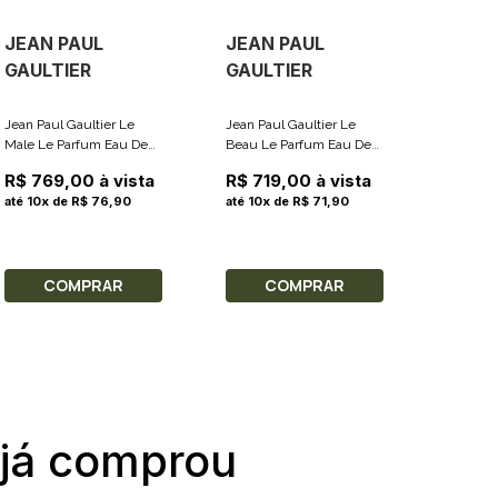
JEAN PAUL
JEAN PAUL
GAULTIER
GAULTIER
Jean Paul Gaultier Le
Jean Paul Gaultier Le
Male Le Parfum Eau De
Beau Le Parfum Eau De
Parfum - Perfume
Parfum - Perfume
R$ 769,00 à vista
R$ 719,00 à vista
Masculino 125ml
Masculino 75ml
até 10x de R$ 76,90
até 10x de R$ 71,90
COMPRAR
COMPRAR
 já comprou