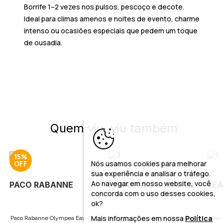
Borrife 1–2 vezes nos pulsos, pescoço e decote.
Ideal para climas amenos e noites de evento, charme
intenso ou ocasiões especiais que pedem um toque
de ousadia.
Quem viu, viu também
15%
Nós usamos cookies para melhorar
sua experiência e analisar o tráfego.
Ao navegar em nosso website, você
PACO RABANNE
JEAN PAUL GAULTIER
JEA
concorda com o uso desses cookies,
ok?
Mais informações em nossa
Política
Paco Rabanne Olympea Eau De
Jean Paul Gaultier La Belle
Jean 