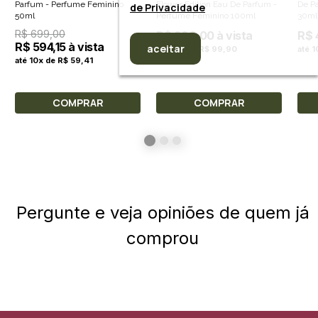
Parfum - Perfume Feminino
Flower Edition Eau De Parfum -
De P
de Privacidade
50ml
Perfume Feminino 100ml
30ml
R$ 699,00
R$ 999,00 à vista
R$ 
R$ 594,15 à vista
aceitar
até 10x de R$ 99,90
até 
até 10x de R$ 59,41
COMPRAR
COMPRAR
Pergunte e veja opiniões de quem já
comprou