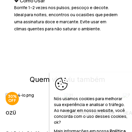
💖 Como Usar
Borrife 1–2 vezes nos pulsos, pescoço e decote.
Ideal para noites, encontros ou ocasiões que pedem
uma assinatura doce e marcante. Evite usar em
climas quentes para não saturar o ambiente.
Quem viu, viu também
30%
Nós usamos cookies para melhorar
sua experiência e analisar o tráfego.
Ao navegar em nosso website, você
OZÜ
JEAN PAUL GAULTIER
JEA
concorda com o uso desses cookies,
ok?
Mais informações em nossa
Política