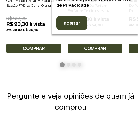
Ozü Protetor Solar Mineral em
Jean Paul Gaultier Divine
Jean 
de Privacidade
Bastão FPS 50 Cor 4 IO 29g
Femme Eau De Parfum -
De P
Perfume Feminino 30ml
Femi
R$ 129,00
R$ 549,00 à vista
R$ 
aceitar
R$ 90,30 à vista
até 10x de R$ 54,90
até 
até 3x de R$ 30,10
COMPRAR
COMPRAR
Pergunte e veja opiniões de quem já
comprou