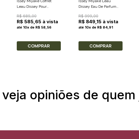
Issey Miyake Coffret
Issey Miyake Leau
Leau Dissey Pour
Dissey Eau De Parfum
Homme Eau De Toilette
Intense - Perfume
R$ 689,00
R$ 999,00
75ml + Gel de Banho 50ml
Feminino 100ml
R$ 585,65 à vista
R$ 849,15 à vista
até 10x de R$ 58,56
até 10x de R$ 84,91
COMPRAR
COMPRAR
 veja opiniões de quem