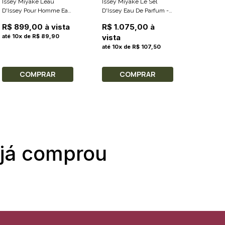
Issey Miyake Leau
Issey Miyake Le Sel
Issey Mi
D'Issey Pour Homme Eau
D'Issey Eau De Parfum -
Sel Eau 
De Toilette 125ml +
Perfume Masculino
Gel de 
R$ 765
R$ 899,00 à vista
R$ 1.075,00 à
Shower Gel 50ml + Eau
100ml
R$ 65
até 10x de R$ 89,90
vista
De Toilette 10ml
até 10x
até 10x de R$ 107,50
COMPRAR
COMPRAR
C
 já comprou