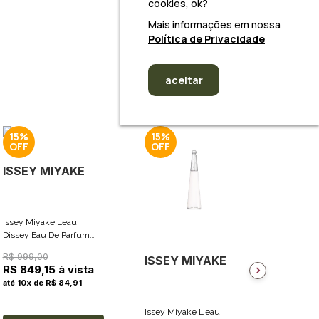
cookies, ok?
Mais informações em nossa
Política de Privacidade
aceitar
15%
15%
15%
ISSEY MIYAKE
Issey Miyake Leau
Dissey Eau De Parfum
Intense - Perfume
R$ 999,00
ISSEY MIYAKE
ISSE
Feminino 100ml
R$ 849,15 à vista
até 10x de R$ 84,91
Issey Miyake L'eau
Issey M