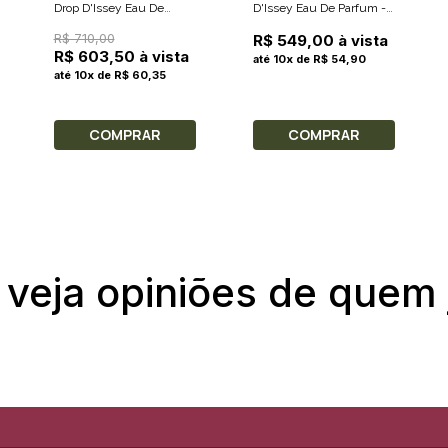
Drop D'Issey Eau De
D'Issey Eau De Parfum -
Parfum 50ml + 2 Cremes
Perfume Feminino 30ml
R$ 710,00
R$ 549,00 à vista
Hidratantes Para As Mãos
R$ 603,50 à vista
até 10x de R$ 54,90
50ml
até 10x de R$ 60,35
COMPRAR
COMPRAR
 veja opiniões de quem