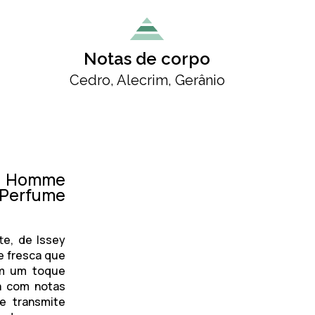
Notas de corpo
Cedro, Alecrim, Gerânio
ur Homme
Perfume
te
, de Issey
e fresca que
om um toque
a com notas
ue transmite