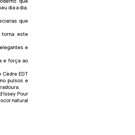
moderno que
eu dia a dia.
ciarias que
 torna este
 elegantes e
a e força ao
e Cèdre EDT
mo pulsos e
uradoura.
 d'Issey Pour
escor natural