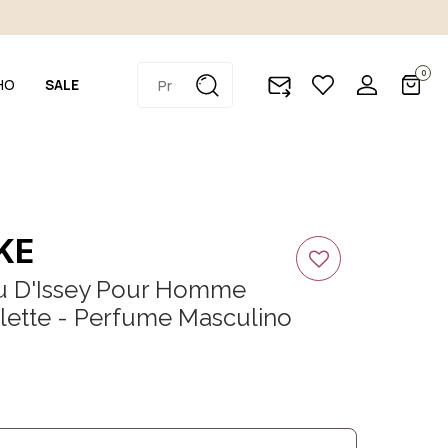
0
HO
SALE
KE
au D'Issey Pour Homme
lette - Perfume Masculino