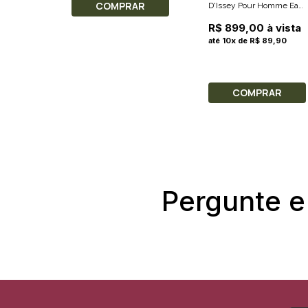
COMPRAR
D'Issey Pour Homme Eau
De Toilette 125ml +
R$ 899,00 à vista
Shower Gel 50ml + Eau
até 10x de R$ 89,90
De Toilette 10ml
COMPRAR
Pergunte e