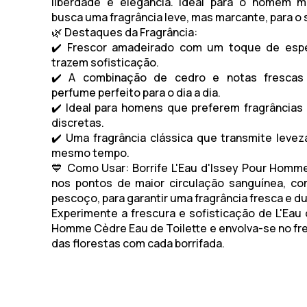
liberdade e elegância. Ideal para o homem 
busca uma fragrância leve, mas marcante, para o s
🌿
Destaques da Fragrância:
✔️ Frescor amadeirado com um toque de espe
trazem sofisticação.
✔️ A combinação de cedro e notas frescas
perfume perfeito para o dia a dia.
✔️ Ideal para homens que preferem fragrâncias
discretas.
✔️ Uma fragrância clássica que transmite levez
mesmo tempo.
💙
Como Usar:
Borrife
L'Eau d'Issey Pour Homm
nos pontos de maior circulação sanguínea, co
pescoço, para garantir uma fragrância fresca e d
Experimente a frescura e sofisticação de
L'Eau
Homme Cèdre Eau de Toilette
e envolva-se no fr
das florestas com cada borrifada.