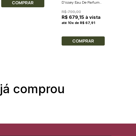
COMPRAR
D'issey Eau De Parfum
D'issey
Intense - Perfume
De Parf
R$ 799,00
R$ 775
Feminino 50ml
Masculi
R$ 679,15 à vista
R$ 65
até 10x de R$ 67,91
até 10x
COMPRAR
C
 já comprou