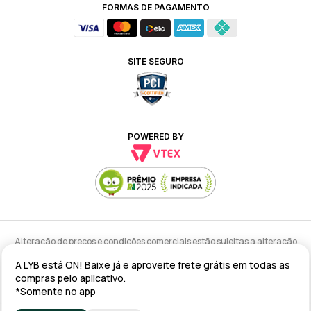
FORMAS DE PAGAMENTO
SITE SEGURO
POWERED BY
Alteração de preços e condições comerciais estão sujeitas a alteração
sem aviso prévio.
A LYB está ON! Baixe já e aproveite frete grátis em todas as
lyb @ 2025 - Av. Talma Rodrigues Ribeiro, 147 - Galpão 02 MOD
compras pelo aplicativo.
A/B/C/D/E, Sala 09 Serra - ES CEP: 29173-795 - CNPJ: 43.008.535/0001-11
*Somente no app