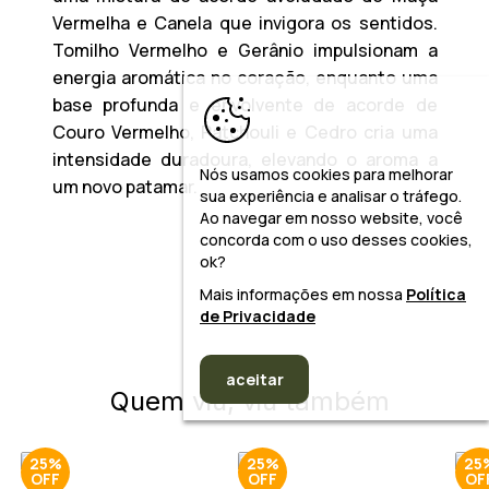
Vermelha e Canela que invigora os sentidos.
Tomilho Vermelho e Gerânio impulsionam a
energia aromática no coração, enquanto uma
base profunda e envolvente de acorde de
Couro Vermelho, Patchouli e Cedro cria uma
intensidade duradoura, elevando o aroma a
Nós usamos cookies para melhorar
um novo patamar.
sua experiência e analisar o tráfego.
Ao navegar em nosso website, você
concorda com o uso desses cookies,
ok?
Mais informações em nossa
Política
de Privacidade
aceitar
Quem viu, viu também
25%
25%
25