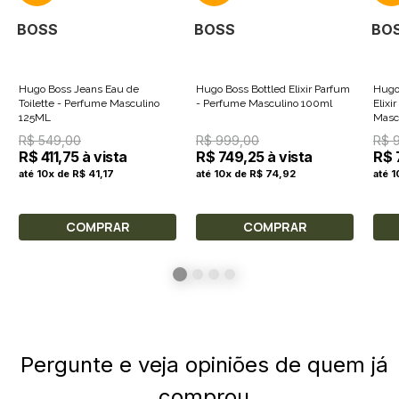
BOSS
BOSS
BO
Hugo Boss Jeans Eau de
Hugo Boss Bottled Elixir Parfum
Hugo
Toilette - Perfume Masculino
- Perfume Masculino 100ml
Elixi
125ML
Masc
R$ 549,00
R$ 999,00
R$ 
R$ 411,75 à vista
R$ 749,25 à vista
R$ 
até 10x de R$ 41,17
até 10x de R$ 74,92
até 
COMPRAR
COMPRAR
Pergunte e veja opiniões de quem já
comprou