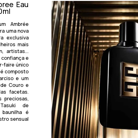
bree Eau
0ml
fum Ambrée
ra uma nova
ra exclusiva
heiros mais
artistas...
 confiança e
-faire único
s é composto
Narciso e um
 de Couro e
as facetas.
 preciosas,
 Tasuki de
 baunilha é
stro sensual