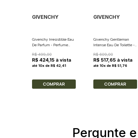
GIVENCHY
GIVENCHY
Givenchy Irresistible Eau
Givenchy Gentleman
De Parfum - Perfume
Intense Eau De Toilette -
Feminino Very Floral 35ml
Perfume Masculino 60ml
R$ 499,00
R$ 609,00
R$ 424,15 à vista
R$ 517,65 à vista
até 10x de R$ 42,41
até 10x de R$ 51,76
COMPRAR
COMPRAR
Pergunte e