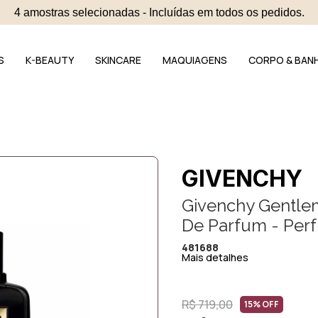
4 amostras selecionadas - Incluídas em todos os pedidos.
S
K-BEAUTY
SKINCARE
MAQUIAGENS
CORPO & BAN
GIVENCHY
Givenchy Gentle
De Parfum - Per
481688
Mais detalhes
R$ 719,00
15% OFF