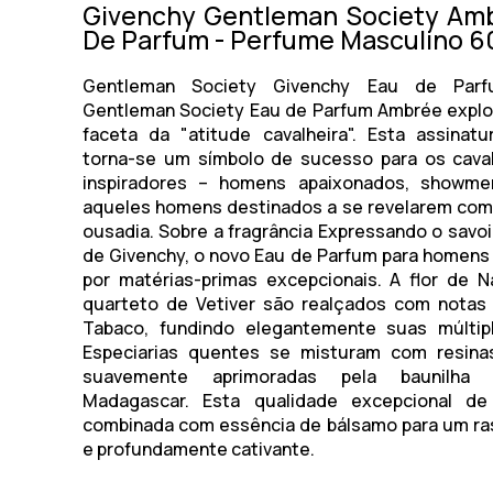
Givenchy Gentleman Society Am
De Parfum - Perfume Masculino 6
Gentleman Society Givenchy Eau de Par
Gentleman Society Eau de Parfum Ambrée
explo
faceta da "atitude cavalheira". Esta assinatu
torna-se um símbolo de sucesso para os caval
inspiradores – homens apaixonados, showmen, 
aqueles homens destinados a se revelarem com
ousadia.
Sobre a fragrância
Expressando o savoir
de Givenchy, o novo Eau de Parfum para homen
por matérias-primas excepcionais. A flor de 
quarteto de Vetiver são realçados com notas
Tabaco, fundindo elegantemente suas múltipl
Especiarias quentes se misturam com resinas
suavemente aprimoradas pela baunilha
Madagascar. Esta qualidade excepcional de
combinada com essência de bálsamo para um ra
e profundamente cativante.