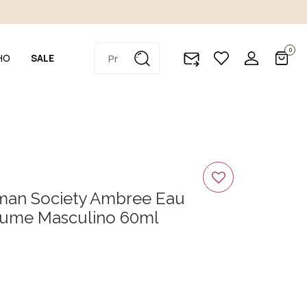
0
HO
SALE
man Society Ambree Eau
fume Masculino 60ml