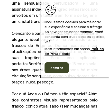
uma sensualidade perturbadora e uma
assinatura indecifrável. Ingredientes raros são
envoltos em um talismã em forma de lágrima,
um cristal translúcido, mas escuro e secreto.
Nós usamos cookies para melhorar
sua experiência e analisar o tráfego.
Ao navegar em nosso website, você
O encanto a partir do Frasco
Um frasco talismã
concorda com o uso desses cookies,
elegante ideal para exibir na penteadeira. Os
ok?
frascos de
Ange ou Demon
passaram por
Mais informações em nossa
Política
atualizações sem quaisquer alterações em
de Privacidade
sua fragrância.
Para uma aplicação
perfeita:
Borrife o perfume a uns 15 cm da pele,
aceitar
nas áreas quentes do corpo onde há maior
circulação sanguínea, como pulso, dobras dos
braços, nuca, pescoço.
Por quê Ange ou Démon é tão especial?
Além
dos contrastes visuais representados pelo
frasco icônico atualizado (sem mudanças nas