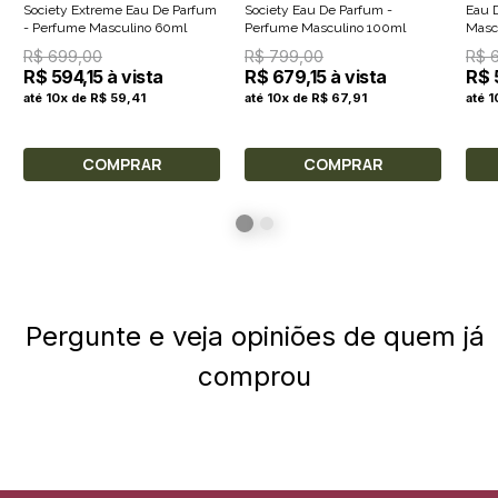
Society Extreme Eau De Parfum
Society Eau De Parfum -
Eau D
- Perfume Masculino 60ml
Perfume Masculino 100ml
Masc
R$ 699,00
R$ 799,00
R$ 
R$ 594,15 à vista
R$ 679,15 à vista
R$ 
até 10x de R$ 59,41
até 10x de R$ 67,91
até 1
COMPRAR
COMPRAR
Pergunte e veja opiniões de quem já
comprou