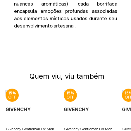
nuances aromáticas), cada borrifada
encapsula emoções profundas associadas
aos elementos místicos usados durante seu
desenvolvimento artesanal.
Quem viu, viu também
15%
15%
15
GIVENCHY
GIVENCHY
GI
Givenchy Gentleman For Men
Givenchy Gentleman For Men
Give