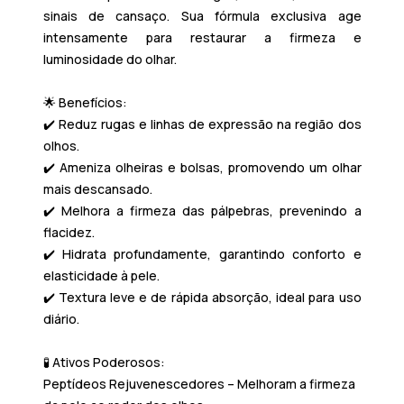
sinais de cansaço
. Sua fórmula exclusiva age
intensamente para restaurar a firmeza e
luminosidade do olhar.
🌟
Benefícios:
✔️
Reduz rugas e linhas de expressão
na região dos
olhos.
✔️
Ameniza olheiras e bolsas
, promovendo um olhar
mais descansado.
✔️
Melhora a firmeza das pálpebras
, prevenindo a
flacidez.
✔️
Hidrata profundamente
, garantindo conforto e
elasticidade à pele.
✔️
Textura leve e de rápida absorção
, ideal para uso
diário.
🧪
Ativos Poderosos:
Peptídeos Rejuvenescedores
– Melhoram a firmeza