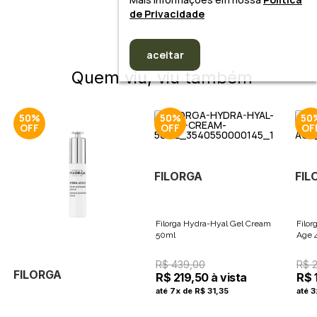
de Privacidade
aceitar
Quem viu, viu também
50%
50%
50
FILORGA
FIL
Filorga Hydra-Hyal Gel Cream
Filor
50ml
Age 
R$ 439,00
R$ 2
FILORGA
R$ 219,50 à vista
R$ 
até 7x de R$ 31,35
até 