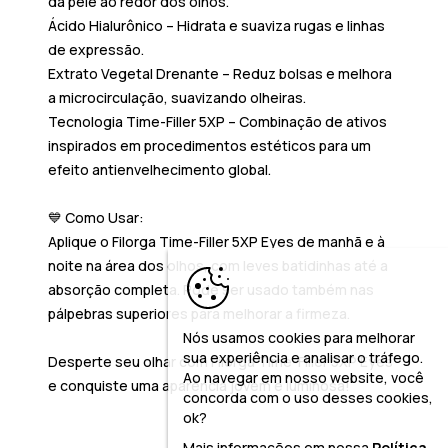
da pele ao redor dos olhos.
Ácido Hialurônico
– Hidrata e suaviza rugas e linhas
de expressão.
Extrato Vegetal Drenante
– Reduz bolsas e melhora
a microcirculação, suavizando olheiras.
Tecnologia Time-Filler 5XP
– Combinação de ativos
inspirados em procedimentos estéticos para um
efeito antienvelhecimento global.
💙
Como Usar:
Aplique o
Filorga Time-Filler 5XP Eyes
de manhã e à
noite na área dos olhos, com leves batidinhas até a
absorção completa. Pode ser usado também nas
pálpebras superiores para melhorar a firmeza.
Nós usamos cookies para melhorar
sua experiência e analisar o tráfego.
Desperte seu olhar com
Filorga Time-Filler 5XP Eyes
Ao navegar em nosso website, você
e conquiste uma aparência jovem e luminosa!
concorda com o uso desses cookies,
ok?
Mais informações em nossa
Política