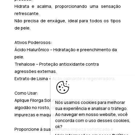
Hidrata e acalma
, proporcionando uma sensação
refrescante.
Não precisa de enxágue
, ideal para todos os tipos
de pele.
Ativos Poderosos:
Ácido Hialurônico
– Hidratação e preenchimento da
pele.
Trehalose
– Proteção antioxidante contra
agressões externas.
Extrato de Lisina
– Ação calmante e regeneradora.
Como Usar:
Aplique
Filorga Solution Micellaire Anti-Age
com um
Nós usamos cookies para melhorar
algodão no rosto, olhos e pescoço, removendo
sua experiência e analisar o tráfego.
Ao navegar em nosso website, você
impurezas e maquiagem. Não é necessário enxaguar.
concorda com o uso desses cookies,
ok?
Proporcione à sua pele uma
limpeza sofisticada e