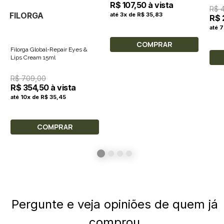
R$ 107,50 à vista
R$ 
FILORGA
até 3x de R$ 35,83
R$ 
até 7
COMPRAR
Filorga Global-Repair Eyes &
Lips Cream 15ml
R$ 709,00
R$ 354,50 à vista
até 10x de R$ 35,45
COMPRAR
Pergunte e veja opiniões de quem já
comprou