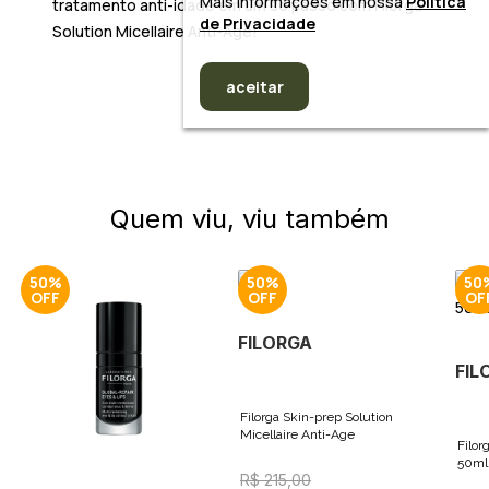
Mais informações em nossa
Política
tratamento anti-idade
em um só passo com
Filorga
de Privacidade
Solution Micellaire Anti-Age
!
aceitar
Quem viu, viu também
50%
50%
50
FILORGA
FIL
Filorga Skin-prep Solution
Micellaire Anti-Age
Filo
50ml
R$ 215,00