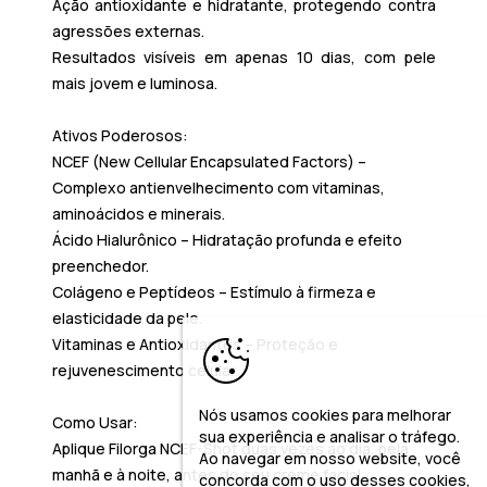
Ação antioxidante e hidratante
, protegendo contra
agressões externas.
Resultados visíveis em apenas 10 dias
, com pele
mais jovem e luminosa.
Ativos Poderosos:
NCEF (New Cellular Encapsulated Factors)
–
Complexo antienvelhecimento com vitaminas,
aminoácidos e minerais.
Ácido Hialurônico
– Hidratação profunda e efeito
preenchedor.
Colágeno e Peptídeos
– Estímulo à firmeza e
elasticidade da pele.
Vitaminas e Antioxidantes
– Proteção e
rejuvenescimento celular.
Nós usamos cookies para melhorar
Como Usar:
sua experiência e analisar o tráfego.
Aplique
Filorga NCEF-Shot
duas vezes ao dia, pela
Ao navegar em nosso website, você
manhã e à noite, antes do seu creme facial.
concorda com o uso desses cookies,