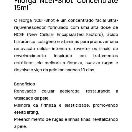
Filorga Ncef-Shot Concentrate
15ml
O
Filorga NCEF-Shot
é um
concentrado facial ultra-
rejuvenescedor
, formulado com uma alta dose de
NCEF (New Cellular Encapsulated Factors)
, ácido
hialurônico, colágeno e vitaminas para promover uma
renovação celular intensa e reverter os sinais de
envelhecimento. Inspirado em tratamentos
estéticos, ele melhora a firmeza, suaviza rugas e
devolve o viço da pele em apenas
10 dias
.
Benefícios:
Renovação celular acelerada
, restaurando a
vitalidade da pele.
Melhora da firmeza e elasticidade
, promovendo
efeito lifting.
Preenchimento de rugas e linhas finas
, revitalizando
a pele.