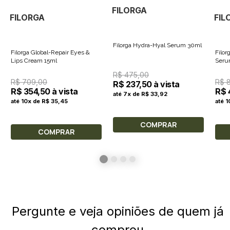
FILORGA
FILORGA
FIL
Filorga Hydra-Hyal Serum 30ml
Filorga Global-Repair Eyes &
Filor
Lips Cream 15ml
Seru
R$ 475,00
R$ 709,00
R$ 
R$ 237,50 à vista
R$ 354,50 à vista
R$ 
até 7x de R$ 33,92
até 10x de R$ 35,45
até 1
COMPRAR
COMPRAR
Pergunte e veja opiniões de quem já
comprou