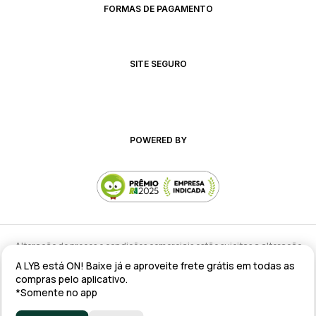
FORMAS DE PAGAMENTO
SITE SEGURO
POWERED BY
Alteração de preços e condições comerciais estão sujeitas a alteração
sem aviso prévio.
A LYB está ON! Baixe já e aproveite frete grátis em todas as
lyb @ 2025 - Av. Talma Rodrigues Ribeiro, 147 - Galpão 02 MOD
compras pelo aplicativo.
A/B/C/D/E, Sala 09 Serra - ES CEP: 29173-795 - CNPJ: 43.008.535/0001-11
*Somente no app