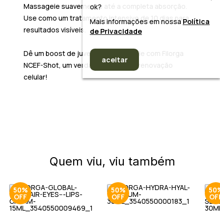
Massageie suavemente até a completa absorção.
ok?
Use como um tratamento intensivo de
10 dias
para
Mais informações em nossa
Política
resultados visíveis.
de Privacidade
Dê um
boost de juventude
à sua pele com
Filorga
aceitar
NCEF-Shot
, um verdadeiro elixir de renovação
celular!
Quem viu, viu também
50%
50%
50