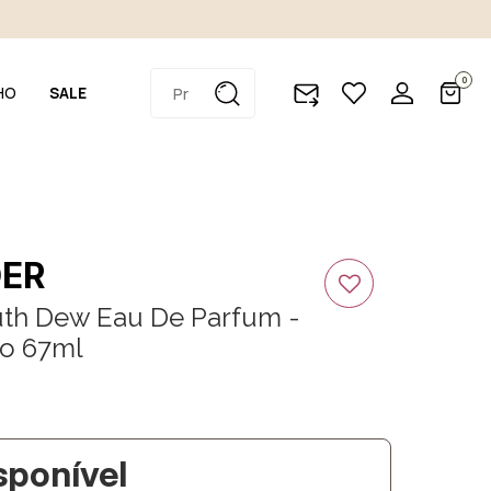
0
HO
SALE
DER
uth Dew Eau De Parfum -
o 67ml