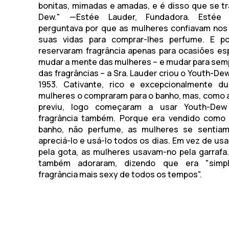
bonitas, mimadas e amadas, e é disso que se tr
Dew." —Estée Lauder, Fundadora. Estée
perguntava por que as mulheres confiavam no
suas vidas para comprar-lhes perfume. E p
reservaram fragrância apenas para ocasiões esp
mudar a mente das mulheres – e mudar para se
das fragrâncias – a Sra. Lauder criou o Youth-De
1953. Cativante, rico e excepcionalmente du
mulheres o compraram para o banho, mas, como a
previu, logo começaram a usar Youth-De
fragrância também. Porque era vendido como
banho, não perfume, as mulheres se sentiam 
apreciá-lo e usá-lo todos os dias. Em vez de us
pela gota, as mulheres usavam-no pela garraf
também adoraram, dizendo que era "simp
fragrância mais sexy de todos os tempos".