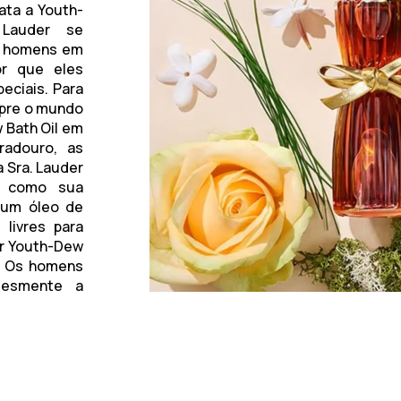
ata a Youth-
 Lauder se
s homens em
or que eles
eciais. Para
mpre o mundo
w Bath Oil em
radouro, as
 Sra. Lauder
w como sua
 um óleo de
livres para
ar Youth-Dew
a. Os homens
lesmente a