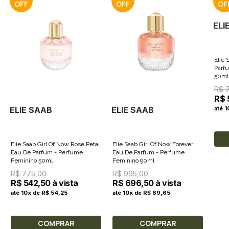
ELI
Elie
Parf
50ml
R$ 
R$ 
ELIE SAAB
ELIE SAAB
até 
Elie Saab Girl Of Now Rose Petal
Elie Saab Girl Of Now Forever
Eau De Parfum - Perfume
Eau De Parfum - Perfume
Feminino 50ml
Feminino 90ml
R$ 775,00
R$ 995,00
R$ 542,50 à vista
R$ 696,50 à vista
até 10x de R$ 54,25
até 10x de R$ 69,65
COMPRAR
COMPRAR