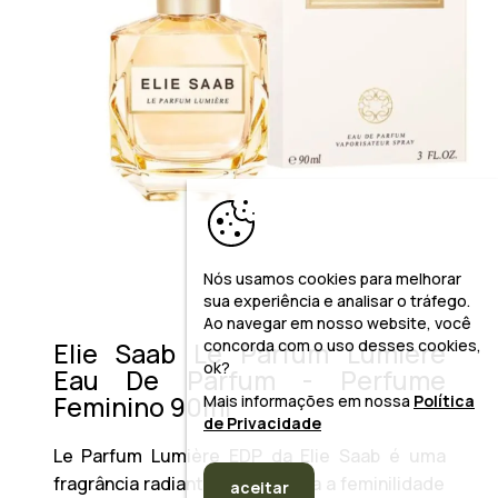
Nós usamos cookies para melhorar
sua experiência e analisar o tráfego.
Ao navegar em nosso website, você
concorda com o uso desses cookies,
Elie Saab Le Parfum Lumiere
ok?
Eau De Parfum - Perfume
Feminino 90ml
Mais informações em nossa
Política
de Privacidade
Le Parfum Lumière EDP da Elie Saab é uma
fragrância radiante que celebra a feminilidade
aceitar