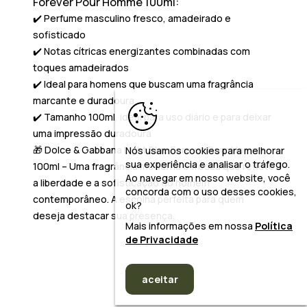
Forever Pour Homme 100ml:
✔️ Perfume masculino fresco, amadeirado e
sofisticado
✔️ Notas cítricas energizantes combinadas com
toques amadeirados
✔️ Ideal para homens que buscam uma fragrância
marcante e duradoura
✔️ Tamanho 100ml, ideal para uso diário e para deixar
uma impressão duradoura
🎁
Dolce & Gabbana Light Blue Forever Pour Homme
Nós usamos cookies para melhorar
sua experiência e analisar o tráfego.
100ml
– Uma fragrância moderna e fresca que reflete
Ao navegar em nosso website, você
a liberdade e a sofisticação do homem
concorda com o uso desses cookies,
contemporâneo. A escolha perfeita para quem
ok?
deseja destacar sua presença.
Mais informações em nossa
Política
de Privacidade
aceitar