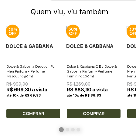
Quem viu, viu também
30%
30%
30
DOLCE & GABBANA
DOLCE & GABBANA
DO
Dolce & Gabbana Devotion For
Dolce & Gabbana Q By Dolce &
Dolce & 
Men Parfum - Perfume
Gabbana Parfum - Perfume
Men 
Masculino 50ml
Feminino 100ml
Parf
100m
R$ 999,00
R$ 1.269,00
R$ 
R$ 699,30 à vista
R$ 888,30 à vista
R$ 
até 10x de R$ 69,93
até 10x de R$ 88,83
até 
COMPRAR
COMPRAR