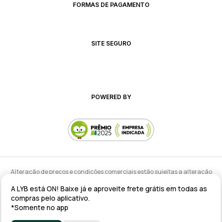
FORMAS DE PAGAMENTO
SITE SEGURO
POWERED BY
Alteração de preços e condições comerciais estão sujeitas a alteração
sem aviso prévio.
A LYB está ON! Baixe já e aproveite frete grátis em todas as
lyb @ 2025 - Av. Talma Rodrigues Ribeiro, 147 - Galpão 02 MOD
compras pelo aplicativo.
A/B/C/D/E, Sala 09 Serra - ES CEP: 29173-795 - CNPJ: 43.008.535/0001-11
*Somente no app