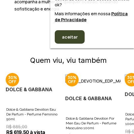
acompanha a mulher em qualquer ocasião, exalando
ok?
sofisticação e energia.
Mais informações em nossa
Política
de Privacidade
aceitar
Quem viu, viu também
30%
30%
30
DOLCE & GABBANA
DO
DOLCE & GABBANA
Dolce & Gabbana Devotion Eau
De Parfum - Perfume Feminino
Dolc
Dolce & Gabbana Devotion For
50ml
Parf
Men Eau De Parfum - Perfume
100m
R$ 885,00
Masculino 100ml
R$ 
R$ 619,50 à vista