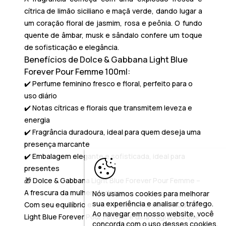
cítrica de
limão siciliano
e
maçã verde
, dando lugar a
um coração floral de
jasmim
,
rosa
e
peônia
. O fundo
quente de
âmbar
,
musk
e
sândalo
confere um toque
de sofisticação e elegância.
Benefícios de Dolce & Gabbana Light Blue
Forever Pour Femme 100ml:
✔️ Perfume feminino fresco e floral, perfeito para o
uso diário
✔️ Notas cítricas e florais que transmitem leveza e
energia
✔️ Fragrância duradoura, ideal para quem deseja uma
presença marcante
✔️ Embalagem elegante e sofisticada, ideal para
presentes
🎁
Dolce & Gabbana Light Blue Forever Pour Femme –
A frescura da mulher moderna:
Nós usamos cookies para melhorar
sua experiência e analisar o tráfego.
Com seu equilíbrio entre frescor e flores delicadas,
Ao navegar em nosso website, você
Light Blue Forever Pour Femme
é uma fragrância que
concorda com o uso desses cookies,