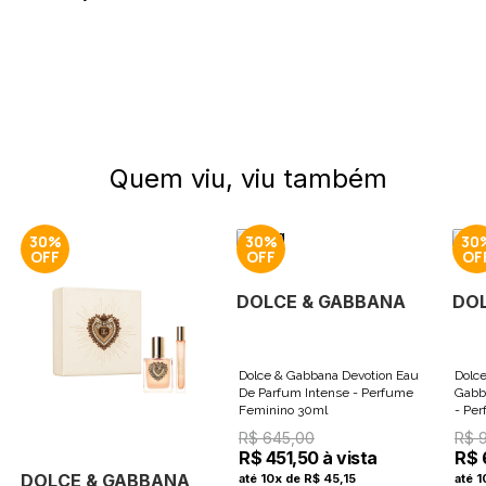
Quem viu, viu também
30%
30%
30
DOLCE & GABBANA
DO
Dolce & Gabbana Devotion Eau
Dolc
De Parfum Intense - Perfume
Gabb
Feminino 30ml
- Pe
R$ 645,00
R$ 
R$ 451,50 à vista
R$ 
DOLCE & GABBANA
até 10x de R$ 45,15
até 