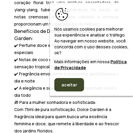
coração floral traz uma mistura encantadora de
ylang-ylang, tuberosa e amêndoas. No fundo, as
notas cremosas de baunilha, sândalo e almíscar
proporcionam um toque suave e duradouro.
Nós usamos cookies para melhorar
Benefícios de Dolce & Gabbana Dolce
sua experiência e analisar o tráfego.
Garden:
Ao navegar em nosso website, você
✔️
Perfume doce e floral
, ideal para ocasiões
concorda com o uso desses cookies,
especiais
ok?
✔️ Notas de coco e flores brancas criam uma
Mais informações em nossa
Política
sensação tropical e leve
de Privacidade
✔️ Fragrância envolvente e duradoura, perfeita para o
dia e noite
aceitar
✔️ A elegância e suavidade que acompanham você o
dia todo
🎁
Para a mulher sonhadora e sofisticada:
Com 75ml de pura sofisticação,
Dolce Garden
é a
fragrância ideal para quem busca uma essência
feminina e doce, que remete à liberdade e ao frescor
dos jardins floridos.