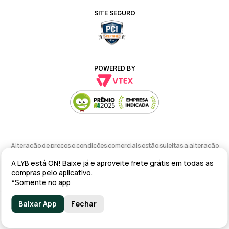
SITE SEGURO
POWERED BY
Alteração de preços e condições comerciais estão sujeitas a alteração
sem aviso prévio.
A LYB está ON! Baixe já e aproveite frete grátis em todas as
lyb @ 2025 - Av. Talma Rodrigues Ribeiro, 147 - Galpão 02 MOD
compras pelo aplicativo.
A/B/C/D/E, Sala 09 Serra - ES CEP: 29173-795 - CNPJ: 43.008.535/0001-11
*Somente no app
Baixar App
Fechar