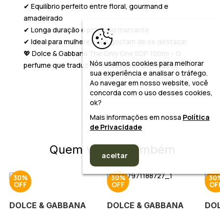
✔ Equilíbrio perfeito entre floral, gourmand e
amadeirado
✔ Longa duração e projeção marcante
✔ Ideal para mulheres que gostam de se destacar
💖
Dolce & Gabbana The Only One EDP 100ml – O
Nós usamos cookies para melhorar
perfume que traduz sofisticação e feminilidade.
sua experiência e analisar o tráfego.
Ao navegar em nosso website, você
concorda com o uso desses cookies,
ok?
Mais informações em nossa
Política
de Privacidade
Quem viu, viu também
aceitar
30%
30%
30
DOLCE & GABBANA
DOLCE & GABBANA
DO