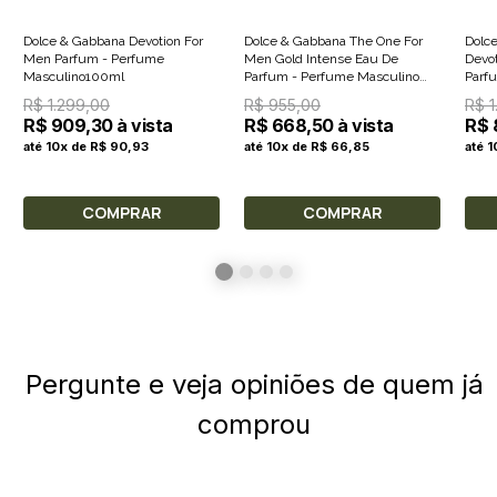
Dolce & Gabbana Devotion For
Dolce & Gabbana The One For
Dolce
Men Parfum - Perfume
Men Gold Intense Eau De
Devo
Masculino100ml
Parfum - Perfume Masculino
Parf
100ml
10ml
R$ 1.299,00
R$ 955,00
R$ 1
R$ 909,30 à vista
R$ 668,50 à vista
R$ 
até 10x de R$ 90,93
até 10x de R$ 66,85
até 
COMPRAR
COMPRAR
Pergunte e veja opiniões de quem já
comprou