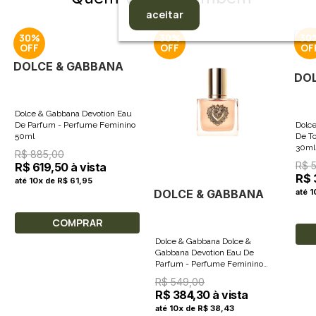
aceitar
30%
30%
30
DOLCE & GABBANA
DO
Dolce & Gabbana Devotion Eau
De Parfum - Perfume Feminino
Dolce
50ml
De To
30ml
R$ 885,00
R$ 
R$ 619,50 à vista
R$ 
até 10x de R$ 61,95
DOLCE & GABBANA
até 
COMPRAR
Dolce & Gabbana Dolce &
Gabbana Devotion Eau De
Parfum - Perfume Feminino
30ml
R$ 549,00
R$ 384,30 à vista
até 10x de R$ 38,43