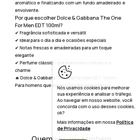
aromático e finalizando com um fundo amadeirado e
envolvente.
Por que escolher Dolce & Gabbana The One
For Men EDT 100ml?
✔ Fragrância sofisticada e versátil
✔ Ideal para o dia a dia e ocasiões especiais
✔ Notas frescas e amadeiradas para um toque
elegante
✔ Perfume clássico que transmite confiança e
charme
🔥
Dolce & Gabbana The One For Men EDT 100ml –
Para homens que sabem o poder da presença.
Nós usamos cookies para melhorar
sua experiência e analisar o tráfego.
Ao navegar em nosso website, você
concorda com o uso desses cookies,
ok?
Mais informações em nossa
Política
de Privacidade
Quem viu, viu também