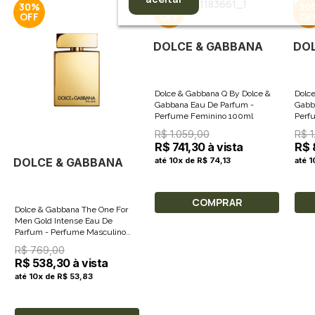
30%
30%
30
DOLCE & GABBANA
DO
Dolce & Gabbana Q By Dolce &
Dolc
Gabbana Eau De Parfum -
Gabba
Perfume Feminino 100ml
Perf
R$ 1.059,00
R$ 1
R$ 741,30 à vista
R$ 
DOLCE & GABBANA
até 10x de R$ 74,13
até 
COMPRAR
Dolce & Gabbana The One For
Men Gold Intense Eau De
Parfum - Perfume Masculino
50ml
R$ 769,00
R$ 538,30 à vista
até 10x de R$ 53,83