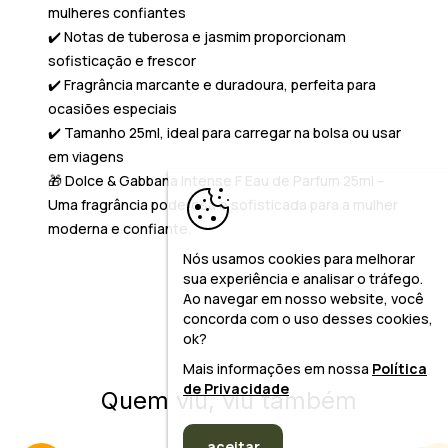
mulheres confiantes
✔️ Notas de tuberosa e jasmim proporcionam
sofisticação e frescor
✔️ Fragrância marcante e duradoura, perfeita para
ocasiões especiais
✔️ Tamanho 25ml, ideal para carregar na bolsa ou usar
em viagens
🎁
Dolce & Gabbana Intense F Eau de Parfum 25ml
–
Uma fragrância poderosa e sofisticada para a mulher
moderna e confiante.
Nós usamos cookies para melhorar
sua experiência e analisar o tráfego.
Ao navegar em nosso website, você
concorda com o uso desses cookies,
ok?
Mais informações em nossa
Política
de Privacidade
Quem viu, viu também
aceitar