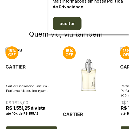
Mais informações em nossa
Política
de Privacidade
aceitar
Quem viu, viu também
15%
15%
15
CARTIER
CAR
Cartier Declaration Parfum -
Carti
Perfume Masculino 150ml
Parf
100m
R$ 1.825,00
R$ 1
R$ 1.551,25 à vista
R$ 
CARTIER
até 10x de R$ 155,12
até 