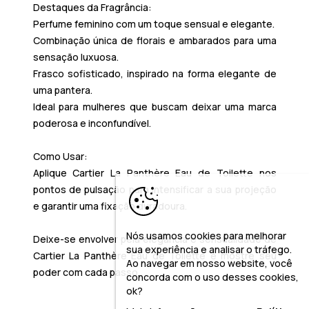
Destaques da Fragrância:
Perfume feminino com um toque sensual e elegante.
Combinação única de florais e ambarados para uma
sensação luxuosa.
Frasco sofisticado, inspirado na forma elegante de
uma pantera.
Ideal para mulheres que buscam deixar uma marca
poderosa e inconfundível.
Como Usar:
Aplique
Cartier La Panthère Eau de Toilette
nos
pontos de pulsação para intensificar a sua projeção
e garantir uma fixação duradoura.
Nós usamos cookies para melhorar
Deixe-se envolver pela
elegância e sensualidade
de
sua experiência e analisar o tráfego.
Cartier La Panthère Eau de Toilette
e mostre seu
Ao navegar em nosso website, você
poder com cada passo.
concorda com o uso desses cookies,
ok?