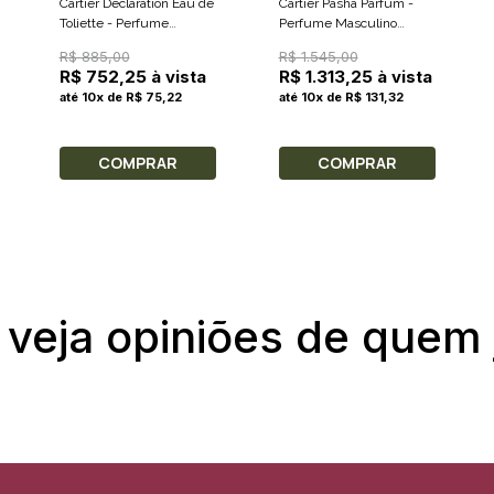
Cartier Declaration Eau de
Cartier Pasha Parfum -
Toliette - Perfume
Perfume Masculino
Masculino 50ml
100ml
R$ 885,00
R$ 1.545,00
R$ 752,25 à vista
R$ 1.313,25 à vista
até 10x de R$ 75,22
até 10x de R$ 131,32
COMPRAR
COMPRAR
 veja opiniões de quem