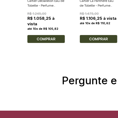
Cartier Declaration Eau de
Cartier La Panthere Eau
Toliette - Perfume
de Toliette - Perfume
Masculino 100ml
Feminino 100ml
R$ 1.245,00
R$ 1.475,00
R$ 1.058,25 à
R$ 1.106,25 à vista
vista
até 10x de R$ 110,62
até 10x de R$ 105,82
COMPRAR
COMPRAR
Pergunte e