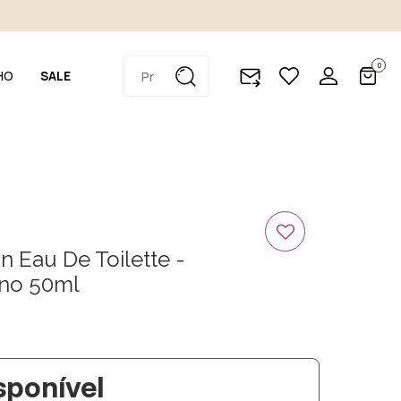
0
HO
SALE
on Eau De Toilette -
no 50ml