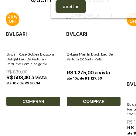
aceitar
40%
30
BVLGARI
BVLGARI
Bvlgari Rose Goldea Blossom
Bvlgari Man In Black Eau De
Delight Eau De Parfum -
Parfum 200ml - Refil
Perfume Feminino 50ml
R$ 839,00
R$ 1.275,00 à vista
R$ 503,40 à vista
até 10x de R$ 127,50
BVL
até 10x de R$ 50,34
COMPRAR
COMPRAR
Bvlg
Parf
100m
R$ 1
R$ 
até 