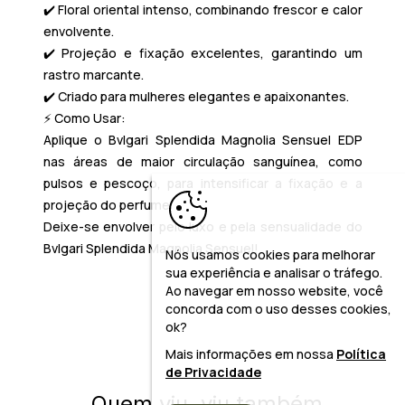
✔️ Floral oriental intenso, combinando frescor e calor
envolvente.
✔️ Projeção e fixação excelentes, garantindo um
rastro marcante.
✔️ Criado para mulheres elegantes e apaixonantes.
⚡
Como Usar:
Aplique o
Bvlgari Splendida Magnolia Sensuel EDP
nas áreas de maior circulação sanguínea, como
pulsos e pescoço, para intensificar a fixação e a
projeção do perfume.
Deixe-se envolver pelo luxo e pela sensualidade do
Bvlgari Splendida Magnolia Sensuel
!
Nós usamos cookies para melhorar
sua experiência e analisar o tráfego.
Ao navegar em nosso website, você
concorda com o uso desses cookies,
ok?
Mais informações em nossa
Política
de Privacidade
Quem viu, viu também