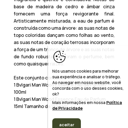
base de madeira de cedro e âmbar cinza
fornecem uma força revigorante final.
Artisticamente misturada, a eau de parfum é
construída como uma árvore: as suas notas de
topo coloridas dançam como folhas ao vento,
as suas notas de coração terrosas incorporam
a força de um tronco de árvore e as suas notas
de fundo robustas ancoram o perfume, bem
como quaisquer raízes.
Nós usamos cookies para melhorar
sua experiência e analisar o tráfego.
Este conjunto contém;
Ao navegar em nosso website, você
1 Bvlgari Man Wood Essence Eau de Parfum
concorda com o uso desses cookies,
100ml
ok?
1 Bvlgari Man Wood Essence Eau de Parfum
Mais informações em nossa
Política
15ml Tamanho de Viagem
de Privacidade
aceitar