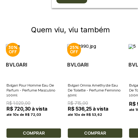
Quem viu, viu também
30%
25%
BVLGARI
BVLGARI
BVL
Bvlgari Pour Homme Eau De
Bvlgari Omnia Amethyste Eau
Bvlga
Parfum - Perfume Masculino
De Toilette - Perfume Feminino
De To
100ml
50ml
100m
R$ 1.029,00
R$ 715,00
R$ 
R$ 720,30 à vista
R$ 536,25 à vista
até 
até 10x de R$ 72,03
até 10x de R$ 53,62
COMPRAR
COMPRAR