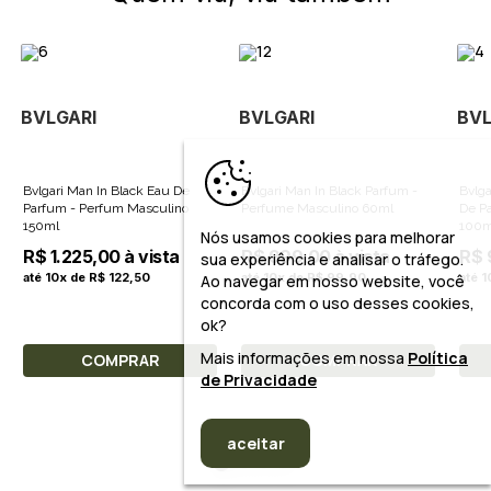
BVLGARI
BVLGARI
BVL
Bvlgari Man In Black Eau De
Bvlgari Man In Black Parfum -
Bvlga
Parfum - Perfum Masculino
Perfume Masculino 60ml
De P
150ml
100m
Nós usamos cookies para melhorar
R$ 1.225,00 à vista
R$ 999,00 à vista
R$ 
sua experiência e analisar o tráfego.
até 10x de R$ 122,50
até 10x de R$ 99,90
até 
Ao navegar em nosso website, você
concorda com o uso desses cookies,
ok?
Mais informações em nossa
Política
COMPRAR
COMPRAR
de Privacidade
aceitar