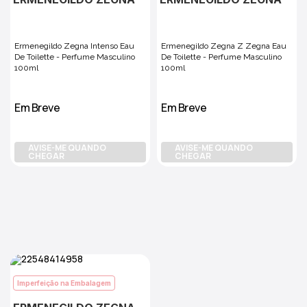
Ermenegildo Zegna Intenso Eau
Ermenegildo Zegna Z Zegna Eau
De Toilette - Perfume Masculino
De Toilette - Perfume Masculino
100ml
100ml
Em Breve
Em Breve
AVISE-ME QUANDO
AVISE-ME QUANDO
CHEGAR
CHEGAR
Imperfeição na Embalagem