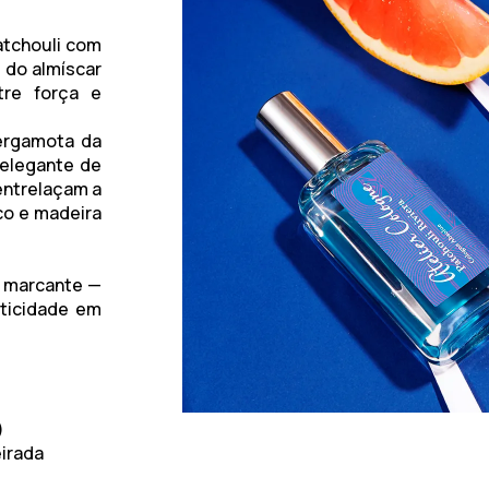
atchouli
com
e do
almíscar
ntre força e
ergamota da
 elegante de
 entrelaçam a
co
e
madeira
e marcante —
nticidade em
)
irada