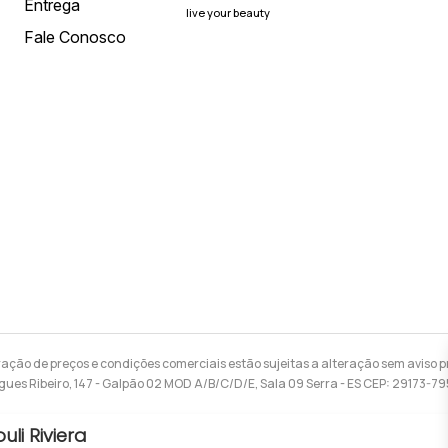
Entrega
live your beauty
Fale Conosco
ração de preços e condições comerciais estão sujeitas a alteração sem aviso pr
gues Ribeiro, 147 - Galpão 02 MOD A/B/C/D/E, Sala 09 Serra - ES CEP: 29173-7
uli Riviera