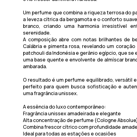
Um perfume que combina a riqueza terrosa do
p
a leveza cítrica da
bergamota
e o conforto suav
branco
, criando uma harmonia irresistível e
serenidade.
A composição abre com notas brilhantes de
b
Calábria
e
pimenta rosa
, revelando um coração
patchouli da Indonésia
e
gerânio egípcio
, que se
uma base quente e envolvente de
almíscar bran
ambarada
.
O resultado é um perfume equilibrado, versátil 
perfeito para quem busca sofisticação e aute
uma fragrância unissex.
A essência do luxo contemporâneo:
Fragrância unissex amadeirada e elegante
Alta concentração de perfume (Cologne Absolue
Combina frescor cítrico com profundidade amade
Ideal para todas as estações e ocasiões