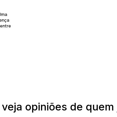
 Uma
sença
 entre
 veja opiniões de quem