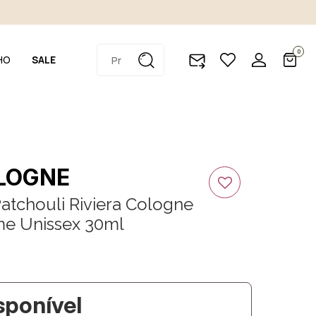
0
HO
SALE
OLOGNE
Patchouli Riviera Cologne
me Unissex 30ml