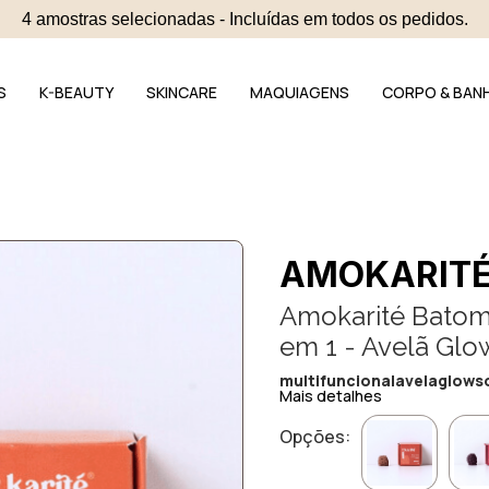
4 amostras selecionadas - Incluídas em todos os pedidos.
S
K-BEAUTY
SKINCARE
MAQUIAGENS
CORPO & BAN
AMOKARIT
Amokarité Batom 
em 1 - Avelã Glo
multifuncionalavelaglows
Mais detalhes
Opções: