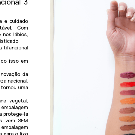
cional 3
a e cuidado
tável. Com
 nos lábios,
isticado.
ltifuncional
Tudo isso em
inovação da
za nacional.
e tornou uma
ne vegetal,
 embalagem
a protege-la
las vem
SEM
ma embalagem
 para o lixo