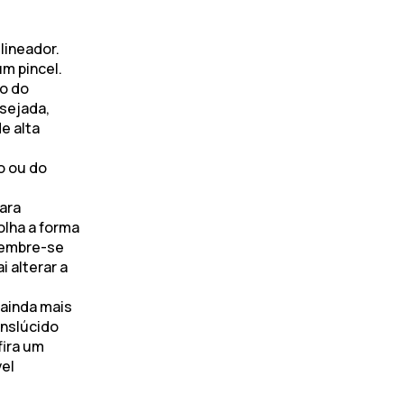
lineador.
m pincel.
o do
sejada,
e alta
o ou do
para
olha a forma
 Lembre-se
 alterar a
 ainda mais
nslúcido
fira um
vel