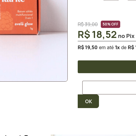
R$ 39,00
50% OFF
R$ 18,52
R$ 19,50
R$ 
1
x