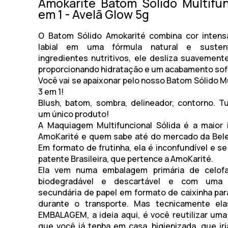
Amokarité Batom Sólido Multifun
em 1 - Avelã Glow 5g
O
Batom Sólido Amokarité
combina cor intens
labial em uma fórmula natural e susten
ingredientes nutritivos, ele desliza suavemente
proporcionando hidratação e um acabamento sof
Você vai se apaixonar pelo nosso Batom Sólido Mu
3 em 1!
Blush, batom, sombra, delineador, contorno. 
um único produto!
A Maquiagem Multifuncional Sólida é a maior 
AmoKarité e quem sabe até do mercado da Bele
Em formato de frutinha, ela é inconfundível e s
patente Brasileira, que pertence a AmoKarité.
Ela vem numa embalagem primária de celofa
biodegradável e descartável e com uma
secundária de papel em formato de caixinha par
durante o transporte. Mas tecnicamente e
EMBALAGEM
, a ideia aqui, é você reutilizar u
que você já tenha em casa, higienizada, que iria