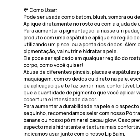
💙
Como Usar:
Pode ser usada como
batom, blush, sombra ou de
Aplique diretamente no rosto ou com a ajuda de u
Para aumentar a pigmentação, amasse um pedaç
produto com uma espátula e aplique na região de
utilizando um pincel ou a ponta dos dedos. Além d
pigmentação, vai nutrir e hidratar a pele.
Ele
pode ser aplicado em qualquer região do rost
corpo
, como você quiser!
Abuse de diferentes pincéis, placas e espátulas 
maquiagem, com os dedos ou direto na pele, esc
de aplicação que te faz sentir mais confortável.
que a quantidade de pigmento que você aplicar vai
cobertura e intensidade da cor.
Para aumentar a durabilidade na pele e o aspecto
sequinho, recomendamos selar com nosso Pó tra
banana ou nosso pó mineral cacau glow. Caso pre
aspecto mais hidratante e textura mais confortá
indicamos usar junto com o nosso Lip Balm.