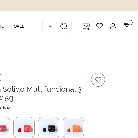
0
HO
SALE
É
Sólido Multifuncional 3
w 5g
olido