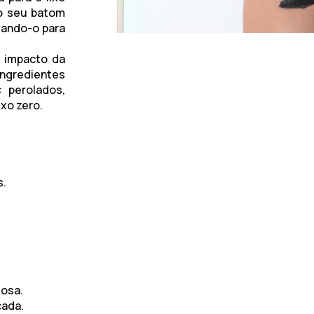
o seu batom
tando-o para
o impacto da
ingredientes
: perolados,
ixo zero.
s.
mosa.
cada.