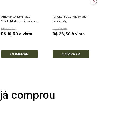
Amokarité Iluminador
Amokarité Condicionador
Amokari
Sólido Multifuncional ouro
Sólido 40g
Mineral
5g
- Bronze
R$ 39,00
R$ 53,00
R$ 75,
R$ 19,50 à vista
R$ 26,50 à vista
R$ 37,
COMPRAR
COMPRAR
C
 já comprou