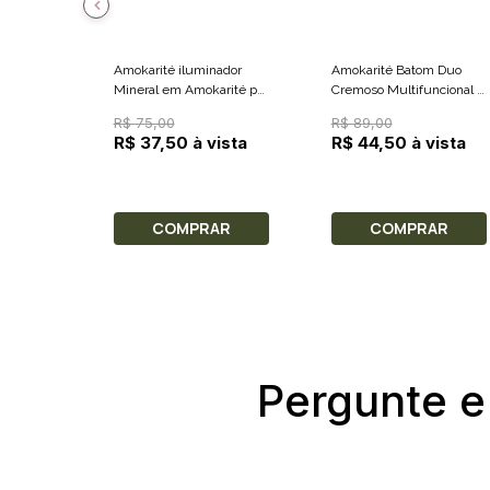
Amokarité iluminador
Amokarité Batom Duo
Mineral em Amokarité pó
Cremoso Multifuncional 3
- Rosé 3g
em 1 - Pitaya + Pecan 5g
R$ 75,00
R$ 89,00
R$ 37,50 à vista
R$ 44,50 à vista
COMPRAR
COMPRAR
Pergunte e