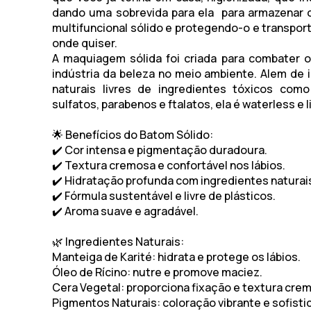
dando uma sobrevida para ela para armazenar 
multifuncional sólido e protegendo-o e transpor
onde quiser.
A maquiagem sólida foi criada para combater 
indústria da beleza no meio ambiente. Alem de 
naturais livres de ingredientes tóxicos como
sulfatos, parabenos e ftalatos, ela é waterless e l
🌟
Benefícios do Batom Sólido:
✔️ Cor intensa e pigmentação duradoura.
✔️ Textura cremosa e confortável nos lábios.
✔️ Hidratação profunda com ingredientes naturai
✔️ Fórmula sustentável e livre de plásticos.
✔️ Aroma suave e agradável.
🌿
Ingredientes Naturais:
Manteiga de Karité:
hidrata e protege os lábios.
Óleo de Rícino:
nutre e promove maciez.
Cera Vegetal:
proporciona fixação e textura cre
Pigmentos Naturais:
coloração vibrante e sofisti