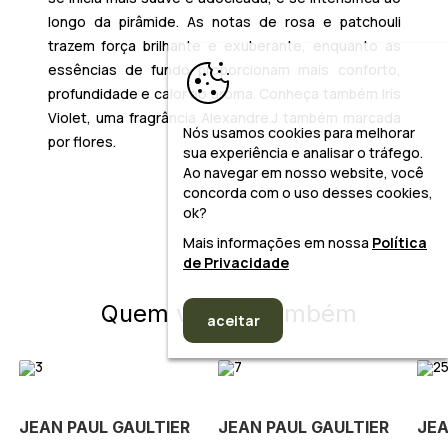
longo da pirâmide. As notas de rosa e patchouli
trazem força brilhante e exuberante, enquanto as
essências de fundo proporcionam mais conforto,
profundidade e calor ao aroma. Conheça também Iris
Violet, uma fragrância Alexandre.J também marcada
Nós usamos cookies para melhorar
por flores.
sua experiência e analisar o tráfego.
Ao navegar em nosso website, você
concorda com o uso desses cookies,
ok?
Mais informações em nossa
Política
de Privacidade
Quem viu, viu também
aceitar
JEAN PAUL GAULTIER
JEAN PAUL GAULTIER
JEA