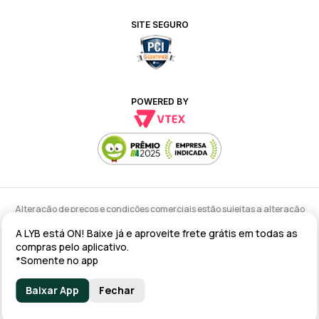
SITE SEGURO
POWERED BY
Alteração de preços e condições comerciais estão sujeitas a alteração
sem aviso prévio.
A LYB está ON! Baixe já e aproveite frete grátis em todas as
lyb @ 2025 - Av. Talma Rodrigues Ribeiro, 147 - Galpão 02 MOD
compras pelo aplicativo.
A/B/C/D/E, Sala 09 Serra - ES CEP: 29173-795 - CNPJ: 43.008.535/0001-11
*Somente no app
Baixar App
Fechar