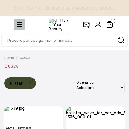
5% off no Pix - Desconto automático no checkout.
busca
Busca
Ordenar por:
Filtrar
HOLLISTER