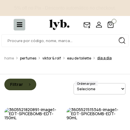
4 amostras selecionadas - Incluídas em todos os pedidos.
dia a dia
perfumes
viktor & rolf
eau de toilette
Ordenar por:
Filtrar