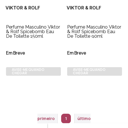
VIKTOR & ROLF
VIKTOR & ROLF
Perfume Masculino Viktor
Perfume Masculino Viktor
& Rolf Spicebomb Eau
& Rolf Spicebomb Eau
De Toilette 150ml
De Toilette 90ml
Em Breve
Em Breve
AVISE-ME QUANDO
AVISE-ME QUANDO
CHEGAR
CHEGAR
primeiro
1
último