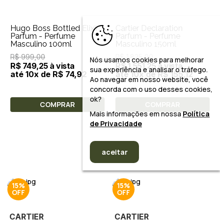
Hugo Boss Bottled Elixir
Cartier Declaration
Parfum - Perfume
Parfum - Perfume
Masculino 100ml
Masculino 150ml
R$ 999,00
R$ 1.825,00
Nós usamos cookies para melhorar
R$ 749,25 à vista
R$ 1.551,25 à vista
sua experiência e analisar o tráfego.
até 10x de R$ 74,92
até 10x de R$ 155,12
Ao navegar em nosso website, você
concorda com o uso desses cookies,
ok?
COMPRAR
COMPRAR
Mais informações em nossa
Política
de Privacidade
aceitar
15%
15%
CARTIER
CARTIER