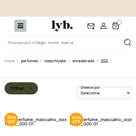
4 amostras selecionadas - Incluídas em todos os pedidos.
202
perfumes
issey miyake
amadeirado
Ordenar por:
Filtrar
30%
40%