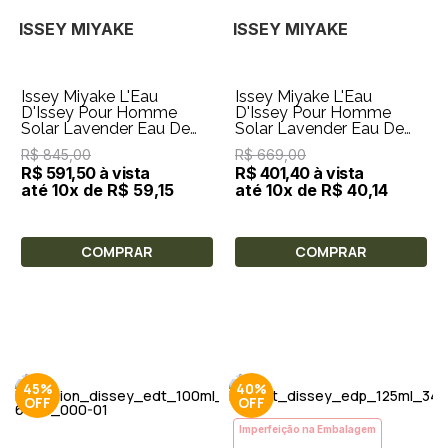
ISSEY MIYAKE
ISSEY MIYAKE
Issey Miyake L'Eau
Issey Miyake L'Eau
D'Issey Pour Homme
D'Issey Pour Homme
Solar Lavender Eau De
Solar Lavender Eau De
Toilette - Perfume
Toilette - Perfume
R$ 845,00
R$ 669,00
Masculino 100ml
Masculino 50ml
R$ 591,50 à vista
R$ 401,40 à vista
até 10x de R$ 59,15
até 10x de R$ 40,14
COMPRAR
COMPRAR
45%
40%
Imperfeição na Embalagem