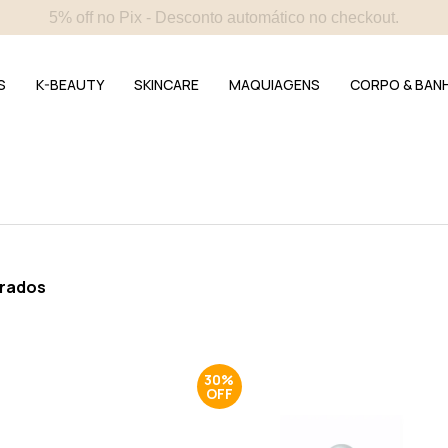
4 amostras selecionadas - Incluídas em todos os pedidos.
S
K-BEAUTY
SKINCARE
MAQUIAGENS
CORPO & BAN
trados
30%