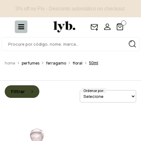
5% off no Pix - Desconto automático no checkout.
50ml
perfumes
ferragamo
floral
Ordenar por:
Filtrar