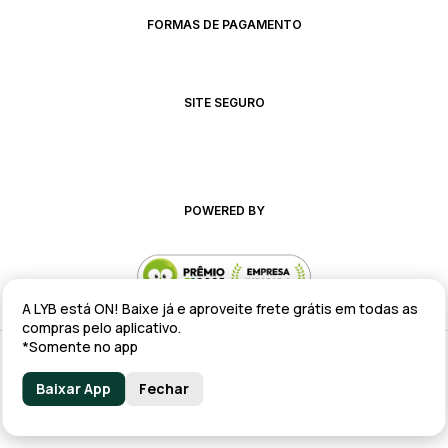
FORMAS DE PAGAMENTO
SITE SEGURO
POWERED BY
A LYB está ON! Baixe já e aproveite frete grátis em todas as
compras pelo aplicativo.
*Somente no app
Alteração de preços e condições comerciais estão sujeitas a alteração
sem aviso prévio.
Baixar App
Fechar
lyb @ 2025 - Av. Talma Rodrigues Ribeiro, 147 - Galpão 02 MOD
A/B/C/D/E, Sala 09 Serra - ES CEP: 29173-795 - CNPJ: 43.008.535/0001-11