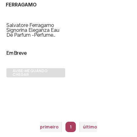
FERRAGAMO
Salvatore Ferragamo
Signorina Eleganza Eau
De Parfum -Perfume
Feminino 100ml
Em Breve
AVISE-ME QUANDO
CHEGAR
primeiro
1
último