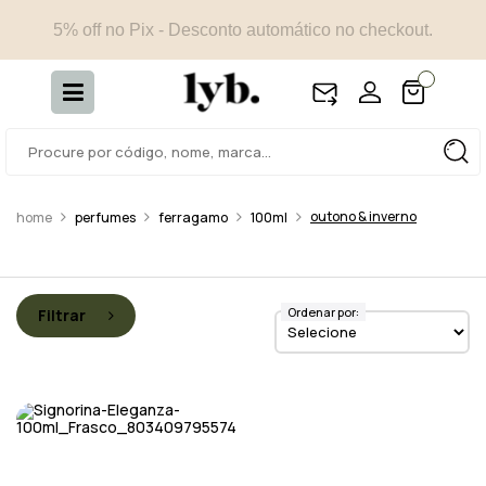
5% off no Pix - Desconto automático no checkout.
outono & inverno
perfumes
ferragamo
100ml
Ordenar por:
Filtrar