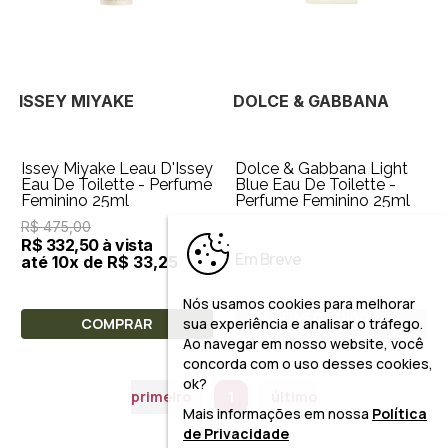
ISSEY MIYAKE
DOLCE & GABBANA
Issey Miyake Leau D'Issey
Dolce & Gabbana Light
Eau De Toilette - Perfume
Blue Eau De Toilette -
Feminino 25ml
Perfume Feminino 25ml
R$ 475,00
R$ 332,50 à vista
Em Breve
até 10x de R$ 33,25
Nós usamos cookies para melhorar
AVISE-ME QUANDO
COMPRAR
sua experiência e analisar o tráfego.
CHEGAR
Ao navegar em nosso website, você
concorda com o uso desses cookies,
ok?
primeiro
1
último
Mais informações em nossa
Política
de Privacidade