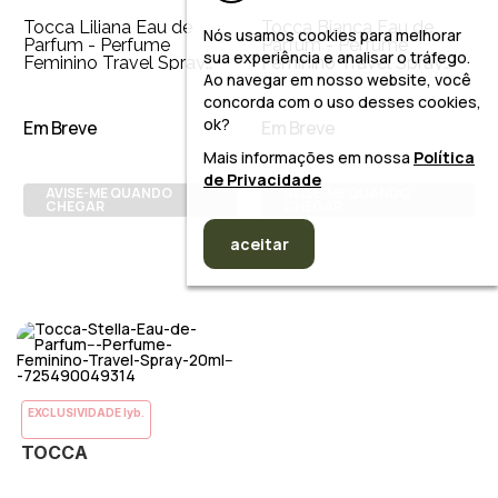
Tocca Liliana Eau de
Tocca Bianca Eau de
Nós usamos cookies para melhorar
Parfum - Perfume
Parfum - Perfume
sua experiência e analisar o tráfego.
Feminino Travel Spray
Feminino Travel Spray
Ao navegar em nosso website, você
20ml
20ml
concorda com o uso desses cookies,
ok?
Em Breve
Em Breve
Mais informações em nossa
Política
de Privacidade
AVISE-ME QUANDO
AVISE-ME QUANDO
CHEGAR
CHEGAR
aceitar
EXCLUSIVIDADE lyb.
TOCCA