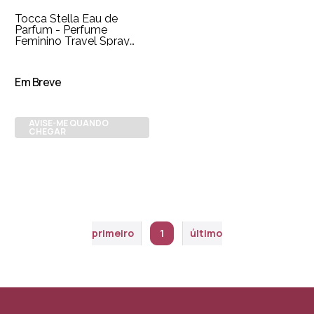
Tocca Stella Eau de
Parfum - Perfume
Feminino Travel Spray
20ml
Em Breve
AVISE-ME QUANDO
CHEGAR
primeiro
1
último