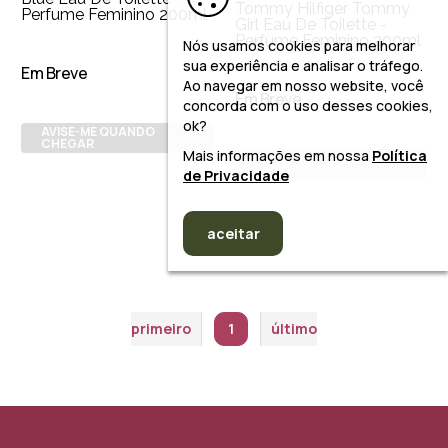
Tommy Hilfiger Tommy
Perfume Feminino 200ml
Girl Eau De Toilette -
Perfume Feminino 200ml
Nós usamos cookies para melhorar
sua experiência e analisar o tráfego.
Em Breve
Ao navegar em nosso website, você
Em Breve
concorda com o uso desses cookies,
ok?
AVISE-ME QUANDO
CHEGAR
Mais informações em nossa
Política
AVISE-ME QUANDO
CHEGAR
de Privacidade
aceitar
primeiro
1
último