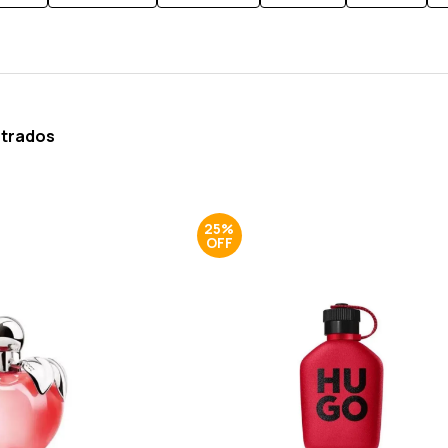
ntrados
25%