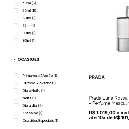
30ml (3)
50ml (10)
60ml (1)
75ml (1)
90ml (1)
90ml (1)
OCASIÕES
Primavera & Verão (1)
PRADA
Outono & Inverno (1)
Dia e Noite (1)
Prada Luna Rossa 
Noite (1)
- Perfume Masculi
Dia a dia (4)
R$ 1.019,00 à vis
Trabalho (1)
até 10x de R$ 101
Ocasiões Especiais (1)