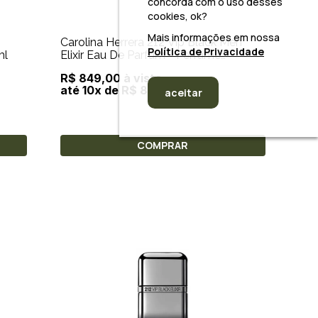
concorda com o uso desses
cookies, ok?
Mais informações em nossa
Carolina Herrera 212 Vip Black Men
Política de Privacidade
ino 150ml
Elixir Eau De Parfum - Perfume
Masculino 100ml
R$ 849,00 à vista
até 10x de R$ 84,90
aceitar
COMPRAR