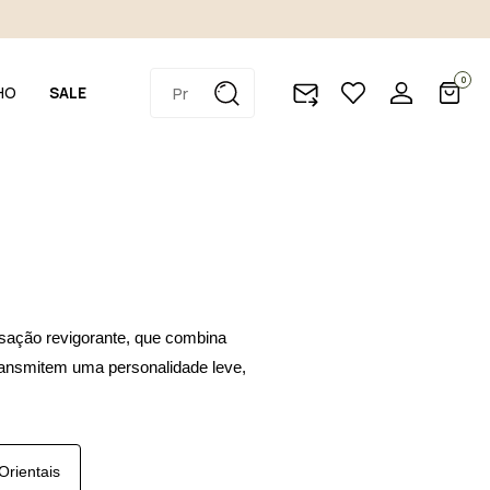
0
HO
SALE
nsação revigorante, que combina
 transmitem uma personalidade leve,
Orientais