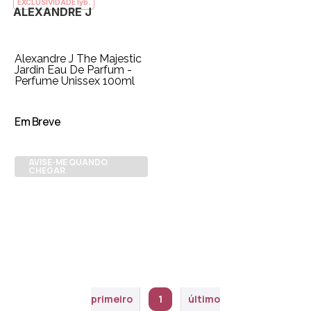
EXCLUSIVIDADE lyb.
ALEXANDRE J
Alexandre J The Majestic
Jardin Eau De Parfum -
Perfume Unissex 100ml
Em Breve
AVISE-ME QUANDO
CHEGAR
primeiro
1
último