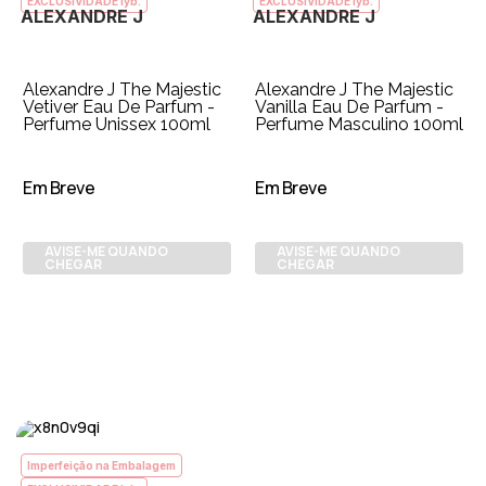
EXCLUSIVIDADE lyb.
EXCLUSIVIDADE lyb.
ALEXANDRE J
ALEXANDRE J
Alexandre J The Majestic
Alexandre J The Majestic
Vetiver Eau De Parfum -
Vanilla Eau De Parfum -
Perfume Unissex 100ml
Perfume Masculino 100ml
Em Breve
Em Breve
AVISE-ME QUANDO
AVISE-ME QUANDO
CHEGAR
CHEGAR
Imperfeição na Embalagem