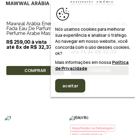
MAWWAL ARÁBIA
MAWWAL ARÁBIA
Mawwal Arábia Energy
Mawwal Arábia Nour Eau
Fada Eau De Parfum -
De Parfum - Perfume
Nós usamos cookies para melhorar
Perfume Árabe Masculino
Árabe Feminino 100ml
sua experiência e analisar o tráfego.
100ml
Ao navegar em nosso website, você
R$ 299,00
R$ 259,00 à vista
R$ 224,25 à vista
até 8x de R$ 32,37
concorda com o uso desses cookies,
até 7x de R$ 32,03
ok?
Mais informações em nossa
Política
de Privacidade
COMPRAR
COMPRAR
aceitar
Imperfeição na Embalagem
EXCLUSIVIDADE lyb.