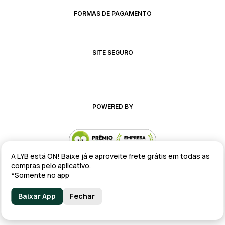
FORMAS DE PAGAMENTO
SITE SEGURO
POWERED BY
A LYB está ON! Baixe já e aproveite frete grátis em todas as
compras pelo aplicativo.
*Somente no app
Alteração de preços e condições comerciais estão sujeitas a alteração
sem aviso prévio.
Baixar App
Fechar
lyb @ 2025 - Av. Talma Rodrigues Ribeiro, 147 - Galpão 02 MOD
A/B/C/D/E, Sala 09 Serra - ES CEP: 29173-795 - CNPJ: 43.008.535/0001-11