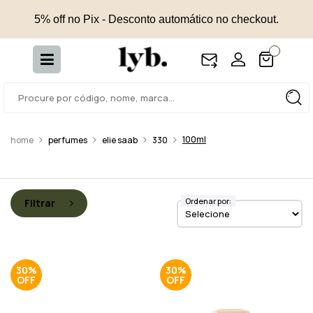
5% off no Pix - Desconto automático no checkout.
100ml
perfumes
elie saab
330
Ordenar por:
Filtrar
30%
30%