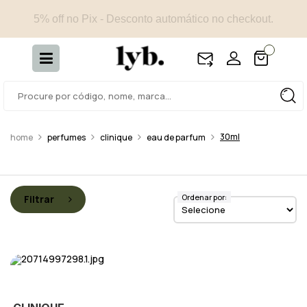
5% off no Pix - Desconto automático no checkout.
30ml
perfumes
clinique
eau de parfum
Ordenar por:
Filtrar