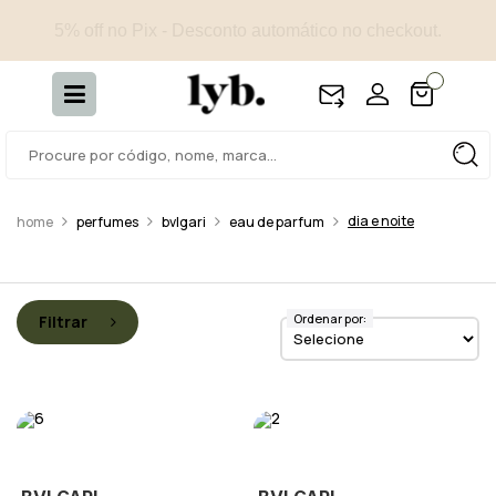
5% off no Pix - Desconto automático no checkout.
dia e noite
perfumes
bvlgari
eau de parfum
Ordenar por:
Filtrar